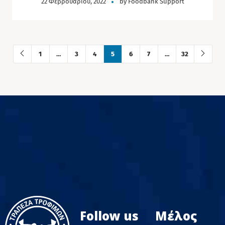
22 Φεβρουαρίου, 2022
by
Foodbank Support
1
…
3
4
5
6
7
…
32
Follow us
Μέλος