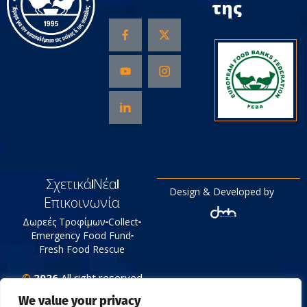
της
Σχετικά
Νέα
Design & Developed by
Επικοινωνία
Δωρεές Τροφίμων
Collect
Emergency Food Fund
Fresh Food Rescue
©
2026
All right reserved
Tράπεζα Τροφίμων
We value your privacy