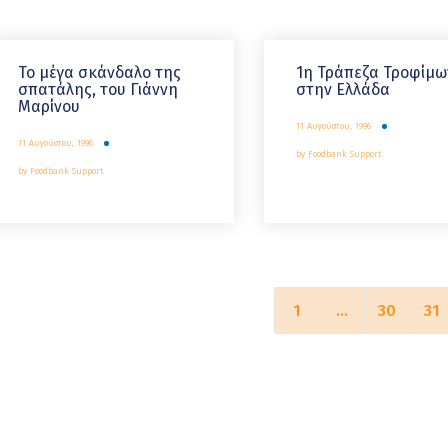
Το μέγα σκάνδαλο της
1η Τράπεζα Τροφίμω
σπατάλης, του Γιάννη
στην Ελλάδα
Μαρίνου
11 Αυγούστου, 1996
11 Αυγούστου, 1996
by
Foodbank Support
by
Foodbank Support
1
…
30
31