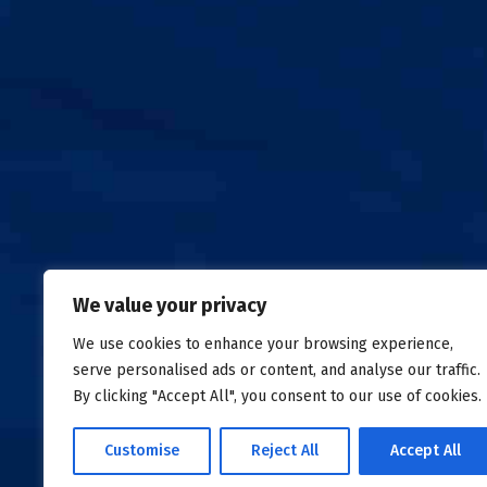
We value your privacy
Σχετικά
Νέα
Επικοινωνία
We use cookies to enhance your browsing experience,
Δωρεές Τροφίμων
Collect
Emergency Food Fund
Fresh Food 
serve personalised ads or content, and analyse our traffic.
By clicking "Accept All", you consent to our use of cookies.
©
{Year}
All right reserved
Tράπεζα Τροφίμων
Πολιτ
Customise
Reject All
Accept All