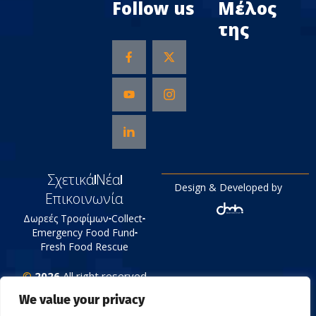
Follow us
Μέλος
της
Σχετικά
Νέα
Design & Developed by
Επικοινωνία
Δωρεές Τροφίμων
Collect
Emergency Food Fund
Fresh Food Rescue
©
2026
All right reserved
Tράπεζα Τροφίμων
We value your privacy
Πολιτική Απορρήτου