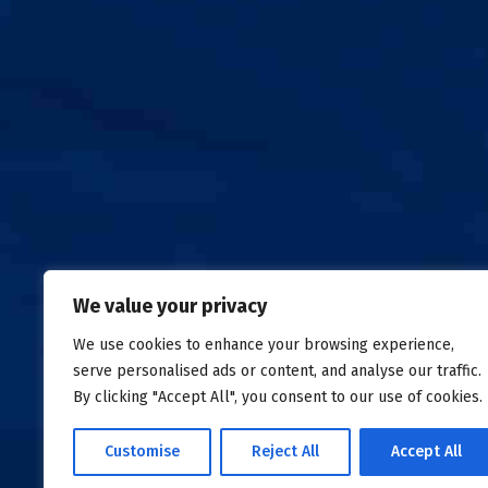
We value your privacy
Σχετικά
Νέα
Επικοινωνία
We use cookies to enhance your browsing experience,
Δωρεές Τροφίμων
Collect
Emergency Food Fund
Fresh Food 
serve personalised ads or content, and analyse our traffic.
By clicking "Accept All", you consent to our use of cookies.
©
{Year}
All right reserved
Tράπεζα Τροφίμων
Πολιτ
Customise
Reject All
Accept All