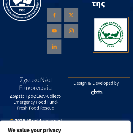
της
Σχετικά
Νέα
Design & Developed by
Επικοινωνία
Δωρεές Τροφίμων
Collect
Emergency Food Fund
Fresh Food Rescue
©
2026
All right reserved
Tράπεζα Τροφίμων
We value your privacy