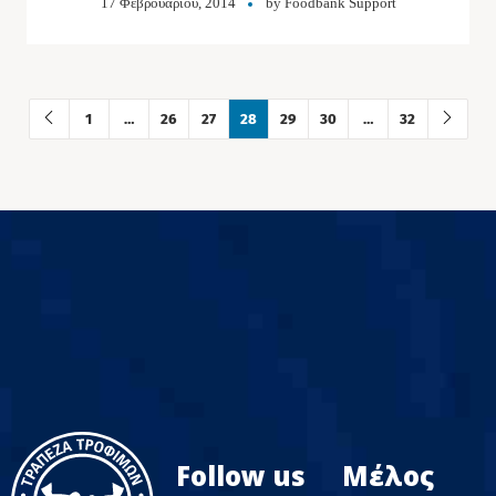
17 Φεβρουαρίου, 2014
by
Foodbank Support
1
…
26
27
28
29
30
…
32
Follow us
Μέλος