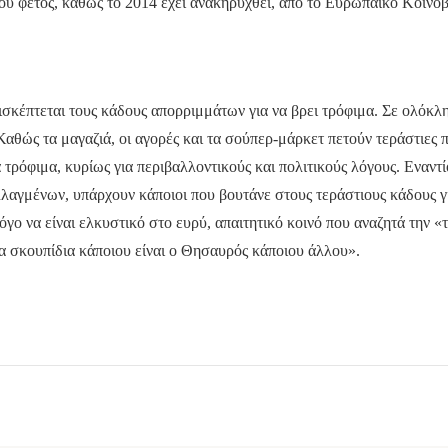
 του φέτος, καθώς το 2014 έχει ανακηρυχθεί, από το Ευρωπαϊκό Κοιν
ισκέπτεται τους κάδους απορριμμάτων για να βρει τρόφιμα. Σε ολόκλ
αθώς τα μαγαζιά, οι αγορές και τα σούπερ-μάρκετ πετούν τεράστιες 
τρόφιμα, κυρίως για περιβαλλοντικούς και πολιτικούς λόγους. Εναντ
λαγμένων, υπάρχουν κάποιοι που βουτάνε στους τεράστιους κάδους γι
όγο να είναι ελκυστικό στο ευρύ, απαιτητικό κοινό που αναζητά την «
Τα σκουπίδια κάποιου είναι ο Θησαυρός κάποιου άλλου».