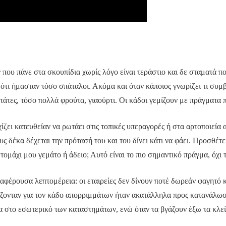
που πάνε στα σκουπίδια χωρίς λόγο είναι τεράστιο και δε σταματά ποτ
τι ήμασταν τόσο σπάταλοι. Ακόμα και όταν κάποιος γνωρίζει τι συμβαί
τάτες, τόσο πολλά φρούτα, γιαούρτι. Οι κάδοι γεμίζουν με πράγματα
χίζει κατευθείαν να ρωτάει στις τοπικές υπεραγορές ή στα αρτοποιεί
ς δέκα δέχεται την πρότασή του και του δίνει κάτι να φάει. Προσθέτει
τομάχι μου γεμάτο ή άδειο; Αυτό είναι το πιο σημαντικό πράγμα, όχι 
ιαφέρουσα λεπτομέρεια: οι εταιρείες δεν δίνουν ποτέ δωρεάν φαγητό
ίζονταν για τον κάδο απορριμμάτων ήταν ακατάλληλα προς κατανάλωσ
μα στο εσωτερικό των καταστημάτων, ενώ όταν τα βγάζουν έξω τα κλε