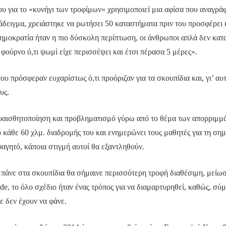
του για το «κυνήγι των τροφίμων» χρησιμοποιεί μια αφίσα που αναγρ
άδειγμα, χρειάστηκε να ρωτήσει 50 καταστήματα πριν του προσφέρει κ
Δημοκρατία ήταν η πιο δύσκολη περίπτωση, οι άνθρωποι απλά δεν κατα
φούρνο ό,τι ψωμί είχε περισσέψει και έτσι πέρασα 5 μέρες».
 πρόσφεραν ευχαρίστως ό,τι προόριζαν για τα σκουπίδια και, γι’ αυτό
υς.
υαισθητοποίηση και προβληματισμό γύρω από το θέμα των απορριμμάτω
 κάθε 60 χλμ. διαδρομής του και ενημερώνει τους μαθητές για τη ση
αγητό, κάποια στιγμή αυτοί θα εξαντληθούν.
υ πάνε στα σκουπίδια θα σήμαινε περισσότερη τροφή διαθέσιμη, μείω
de, το όλο σχέδιο ήταν ένας τρόπος για να διαμαρτυρηθεί, καθώς,
 δεν έχουν να φάνε.