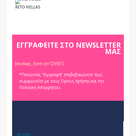
RETO HELLAS
ΕΓΓΡΑΦΕΙΤΕ ΣΤΟ NEWSLETTER
ΜΑΣ
[mc4wp_form id=”2395″]
*Πατώντας “Εγγραφή” επιβεβαιώνετε πως
συμφωνείτε με τους Όρους Χρήσης και την
Πολιτική Απορρήτου.
ΑΡΧΙΚΗ