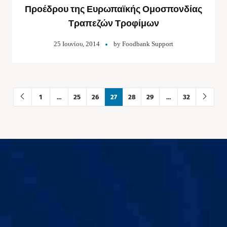
Προέδρου της Ευρωπαϊκής Ομοσπονδίας
Τραπεζών Τροφίμων
25 Ιουνίου, 2014
by
Foodbank Support
1
…
25
26
27
28
29
…
32