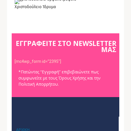
Χριστοδούλειο Ίδρυμα
ΕΓΓΡΑΦΕΙΤΕ ΣΤΟ NEWSLETTER
ΜΑΣ
[mc4wp_form id=”2395″]
*Πατώντας “Εγγραφή” επιβεβαιώνετε πως
συμφωνείτε με τους Όρους Χρήσης και την
Πολιτική Απορρήτου.
ΑΡΧΙΚΗ