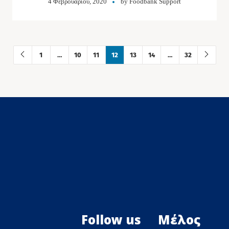
4 Φεβρουαρίου, 2020
by
Foodbank Support
1
…
10
11
12
13
14
…
32
Follow us
Μέλος