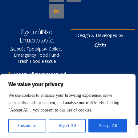
Σχετικά
Νέα
Design & Developed by
Επικοινωνία
Δωρεές Τροφίμων
Collect
Emergency Food Fund
Fresh Food Rescue
©
{Year}
All right reserved
Tράπεζα Τροφίμων
We value your privacy
Πολιτική Απορρήτου
We use cookies to enhance your browsing experience, serve
personalised ads or content, and analyse our traffic. By clicking
"Accept All", you consent to our use of cookies.
Customise
Reject All
Accept All