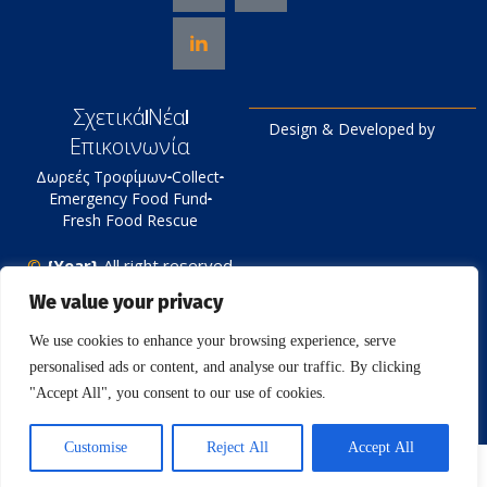
Σχετικά
Νέα
Design & Developed by
Επικοινωνία
Δωρεές Τροφίμων
Collect
Emergency Food Fund
Fresh Food Rescue
©
{Year}
All right reserved
Tράπεζα Τροφίμων
We value your privacy
Πολιτική Απορρήτου
We use cookies to enhance your browsing experience, serve
personalised ads or content, and analyse our traffic. By clicking
"Accept All", you consent to our use of cookies.
Customise
Reject All
Accept All