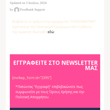
Updated on 5 Ιουλίου, 2024
by
Foodbank Support
Διαβάστε το άρθρο στην εφημερίδα “Η ΚΑΘΗΜΕΡΙΝΗ”
σχετικά με την Προσφορά τροφίμων από τη Δανία,
της Ιωάννας Φωτιάδη
εδώ
ΕΓΓΡΑΦΕΙΤΕ ΣΤΟ NEWSLETTER
ΜΑΣ
[mc4wp_form id=”2395″]
*Πατώντας “Εγγραφή” επιβεβαιώνετε πως
συμφωνείτε με τους Όρους Χρήσης και την
Πολιτική Απορρήτου.