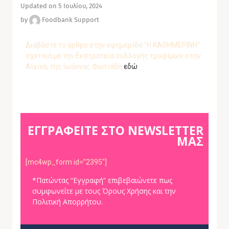
Updated on 5 Ιουλίου, 2024
by
Foodbank Support
Διαβάστε το άρθρο στην εφημερίδα “Η ΚΑΘΗΜΕΡΙΝΗ”
σχετικά με την Εκστρατεία συλλογής τροφίμων στην
Αίγινα, της Ιωάννας Φωτιάδη
εδώ
ΕΓΓΡΑΦΕΙΤΕ ΣΤΟ NEWSLETTER
ΜΑΣ
[mc4wp_form id=”2395″]
*Πατώντας “Εγγραφή” επιβεβαιώνετε πως
συμφωνείτε με τους Όρους Χρήσης και την
Πολιτική Απορρήτου.