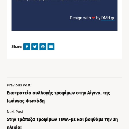
Design with
❤
by
DMH.gr
Share:
Previous Post
Εκστρατεία συλλογής τροφίμων στην Αίγινα, της
Ιωάννας Φωτιάδη
Next Post
Στην Τράπεζα Τροφίμων ΤΙΜΑ-με και βοηθάμε την 3η
ηλικία!