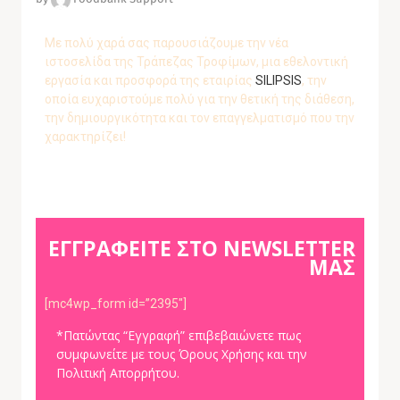
Με πολύ χαρά σας παρουσιάζουμε την νέα
ιστοσελίδα της Τράπεζας Τροφίμων, μια εθελοντική
εργασία και προσφορά της εταιρίας
SILIPSIS
, την
οποία ευχαριστούμε πολύ για την θετική της διάθεση,
την δημιουργικότητα και τον επαγγελματισμό που την
χαρακτηρίζει!
ΕΓΓΡΑΦΕΙΤΕ ΣΤΟ NEWSLETTER
ΜΑΣ
[mc4wp_form id=”2395″]
*Πατώντας “Εγγραφή” επιβεβαιώνετε πως
συμφωνείτε με τους Όρους Χρήσης και την
Πολιτική Απορρήτου.