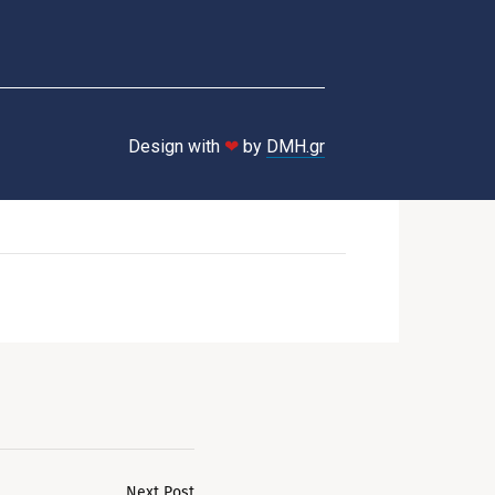
Design with
❤
by
DMH.gr
Next Post