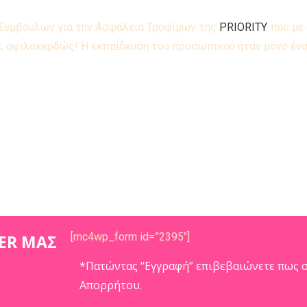
 Συμβούλων για την Ασφάλεια Τροφίμων της
PRIORITY
, που μ
, αφιλοκερδώς! Η εκπαίδευση του προσωπικού ήταν μόνο έν
[mc4wp_form id=”2395″]
ER ΜΑΣ
*Πατώντας “Εγγραφή” επιβεβαιώνετε πως σ
Απορρήτου.