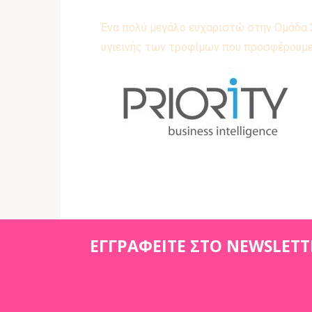
Ένα πολύ μεγάλο ευχαριστώ στην Ομάδα
υγιεινής των τροφίμων που προσφέρουμε
ΕΓΓΡΑΦΕΙΤΕ ΣΤΟ NEWSLETT