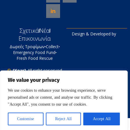
Σχετικά
Νέα
Design & Developed by
Επικοινωνία
Δωρεές Τροφίμων
Collect
Emergency Food Fund
Fresh Food Rescue
©
{Year}
All right reserved
Tράπεζα Τροφίμων
We value your privacy
Πολιτική Απορρήτου
We use cookies to enhance your browsing experience, serve
personalised ads or content, and analyse our traffic. By clicking
"Accept All", you consent to our use of cookies.
Customise
Reject All
Accept All