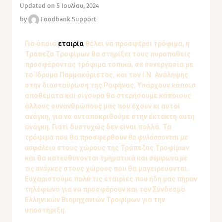
Updated on 5 Ιουλίου, 2024
by
Foodbank Support
Για όποια
εταιρία
θέλει να προσφέρει τρόφιμα, η
Τράπεζα Τροφίμων θα στηρίξει τους πυροπαθείς
προσφέροντας τρόφιμα τοπικά, σε συνεργασία με
το Ίδρυμα Παμμακάριστος, και τον Ι.Ν. Ανάληψης
στην διασταύρωση της Ραφήνας.
Υπάρχουν κάποια
αποθέματα και σίγουρα θα στερήσουμε κάποιους
άλλους συνανθρώπους μας που έχουν κι αυτοί
ανάγκη, για να ανταποκριθούμε στην έκτακτη αυτή
ανάγκη. Γιατί δυστυχώς δεν είναι πολλά.
Τα
τρόφιμα που θα προσφερθούν
θα φυλάσσονται με
ασφάλεια
στους χώρους της Τράπεζας Τροφίμων
και θα κατευθύνονται τμηματικά και
σύμφωνα με
τις ανάγκες
στους χώρους που θα μαγειρεύονται.
Ευχαριστούμε πολύ τις εταιρίες που ήδη μας πήραν
τηλέφωνο για να προσφέρουν και τον Σύνδεσμο
Ελληνικών Βιομηχανιών Τροφίμων για την
υποστήριξη.