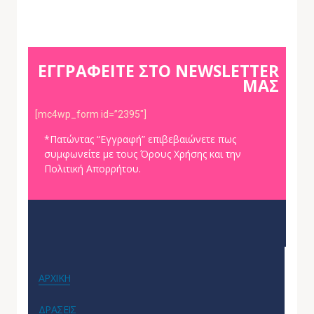
ΕΓΓΡΑΦΕΙΤΕ ΣΤΟ NEWSLETTER
ΜΑΣ
[mc4wp_form id=”2395″]
*Πατώντας “Εγγραφή” επιβεβαιώνετε πως
συμφωνείτε με τους Όρους Χρήσης και την
Πολιτική Απορρήτου.
ΑΡΧΙΚΗ
ΔΡΑΣΕΙΣ