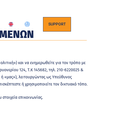
SUPPORT
ΟΜΕΝΩΝ
λιτική») και να ενημερωθείτε για τον τρόπο με
υονερίου 124, Τ.Κ 145682, τηλ. 210-6220025 &
 ή «μας»), λειτουργώντας ως Υπεύθυνος
πισκέπτεστε ή χρησιμοποιείτε τον δικτυακό τόπο.
 στοιχεία επικοινωνίας.