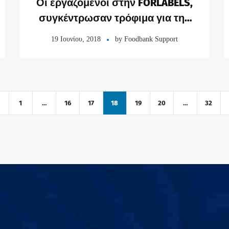
Οι εργαζόμενοι στην FORLABELS,
συγκέντρωσαν τρόφιμα για την
Τράπεζα Τροφίμων
19 Ιουνίου, 2018
by
Foodbank Support
1
…
16
17
18
19
20
…
32