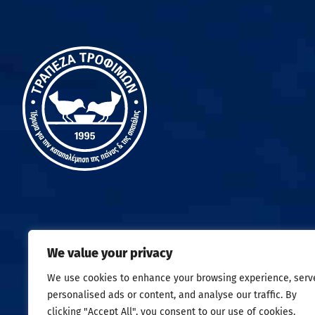
We value your privacy
Σχετικά
Νέα
Επικοινωνία
We use cookies to enhance your browsing experience, serv
Δωρεές Τροφίμων
Collect
Emergency Food Fund
Fresh Food 
personalised ads or content, and analyse our traffic. By
clicking "Accept All", you consent to our use of cookies.