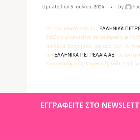
Updated on 5 Ιουλίου, 2024
by
Foo
Με την υποστήριξη της
ΕΛΛΗΝΙΚΑ ΠΕΤΡΕ
βοήθεια υλοποιείται σε σύμπραξη με το 
υπόλοιπη δράση του- και από τον Ι. Ν. 
την
ΕΛΛΗΝΙΚΑ ΠΕΤΡΕΛΑΙΑ ΑΕ
που ανταπο
προϊόντα (κρέας, λαχανικά), λάδι, τυρί, α
ΕΓΓΡΑΦΕΙΤΕ ΣΤΟ NEWSLETT