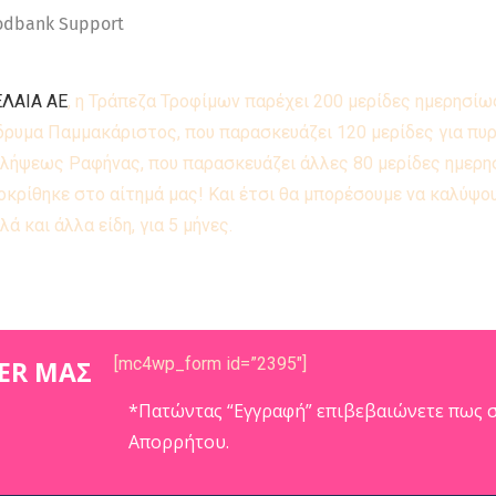
dbank Support
ΛΑΙΑ ΑΕ
, η Τράπεζα Τροφίμων παρέχει 200 μερίδες ημερησίω
Ίδρυμα Παμμακάριστος, που παρασκευάζει 120 μερίδες για π
Αναλήψεως Ραφήνας, που παρασκευάζει άλλες 80 μερίδες ημερ
κρίθηκε στο αίτημά μας! Και έτσι θα μπορέσουμε να καλύψο
λλά και άλλα είδη, για 5 μήνες.
[mc4wp_form id=”2395″]
ER ΜΑΣ
*Πατώντας “Εγγραφή” επιβεβαιώνετε πως σ
Απορρήτου.