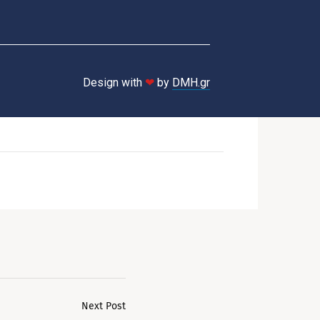
Design with
❤
by
DMH.gr
Next Post