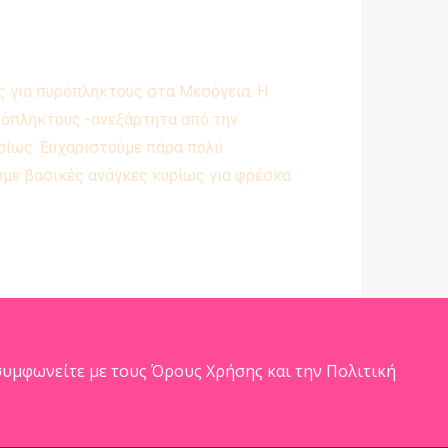
ς για πυρόπληκτους στα Μεσόγεια. Η
υρόπληκτους -ανεξάρτητα από την
ησίως. Ευχαριστούμε πάρα πολύ
υμε βασικές ανάγκες κυρίως για φρέσκα
υμφωνείτε με τους Όρους Χρήσης και την Πολιτική