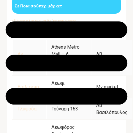
Σε Ποια σούπερ μάρκετ
*Κάντε κλικ για να δείτε τον χάρτη
Περιοχή
Διεύθυνση
Supermarket
Athens Metro
Αγ.
Mall – Λ.
ΑΒ
Δημήτριος
Βουλιαγμένης
Βασιλόπουλος
276
Λεωφ.
Βριλίσσια
My market
Πεντέλης 120
ΑΒ
Γλυφάδα
Γούναρη 163
Βασιλόπουλος
Λεωφόρος