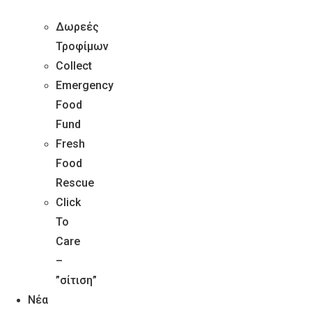
Δωρεές
Τροφίμων
ΕΤΑΙΡΙΚΕΣ ΔΩΡΕΕΣ
Collect
Emergency
Food
Fund
Fresh
Food
Rescue
Click
To
Care
–
ΕΘΕΛΟΝΤΙΣΜΟΣ
”σίτιση”
Τράπεζα Τροφίμων. All Rights Reserved © 2019
Νέα