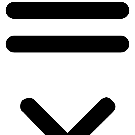
0
NEWS
Ολοκληρώθηκε η συνάντηση Τραπεζών
Τροφίμων στην Αθήνα: 2 εκατομμύρια τόνοι
τροφίμων ετησίως στην Ελλάδα
καταλήγουν στα σκουπίδια