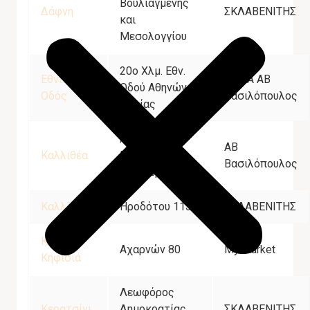
Βουλιαγμένης
Δάφνη
ΣΚΛΑΒΕΝΙΤΗΣ
και
Μεσολογγίου
20ο Χλμ. Εθν.
Εθνική
MEGA ΑΒ
Οδού Αθηνών –
Οδός
Βασιλόπουλος
Λαμίας
Λεωφόρος
ΑΒ
Καλλιθέα
Βενιζέλου
Βασιλόπουλος
Ελευθερίου 284
Καλλίπολη
Ηροδότου 113
ΣΚΛΑΒΕΝΙΤΗΣ
Κάτω
Αχαρνών 80
My market
Κηφισιά
Λεωφόρος
Κερατσίνι
Δημοκρατίας
ΣΚΛΑΒΕΝΙΤΗΣ