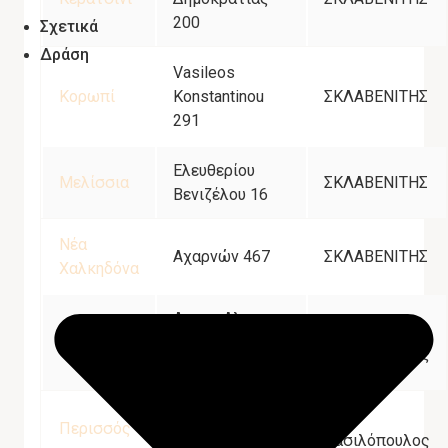
200
Σχετικά
Δράση
Vasileos
Κορωπί
Konstantinou
ΣΚΛΑΒΕΝΙΤΗΣ
291
Ελευθερίου
Μελίσσια
ΣΚΛΑΒΕΝΙΤΗΣ
Βενιζέλου 16
Νέα
Αχαρνών 467
ΣΚΛΑΒΕΝΙΤΗΣ
Χαλκηδόνα
Λεωφ. Αλ.
ΑΒ
Πειραιάς
Παπαναστασίου
Βασιλόπουλος
103
ΑΒ
Περισσός
Μακελαράκη 3
Βασιλόπουλος