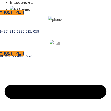
Επικοινωνία
Design with
❤
by
DMH.gr
ΥΠΟΣΤΗΡΙΞΗ
Share:
(+30) 210 6220 025, 059
ΥΠΟΣΤΗΡΙΞΗ
Previous Post
info@foodbank.gr
Υποστήριξη προς τους πυρόπληκτους, με την υποστήριξη
των ΕΛΠΕ!
Next Post
Τράπεζα Τροφίμων Θεσσαλίας
Related Posts