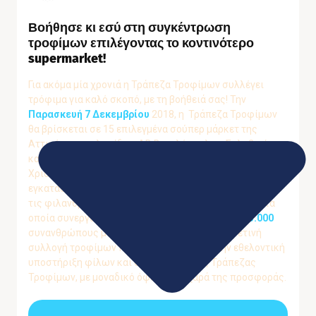
Βοήθησε κι εσύ στη συγκέντρωση
τροφίμων επιλέγοντας το κοντινότερο
supermarket!
Για ακόμα μία χρονιά η Τράπεζα Τροφίμων συλλέγει
τρόφιμα για καλό σκοπό, με τη βοήθειά σας!
Την
Παρασκευή 7 Δεκεμβρίου
2018, η Τράπεζα Τροφίμων
θα βρίσκεται σε 15 επιλεγμένα σούπερ μάρκετ της
Αττικής, των αλυσίδων ΑΒ Βασιλόπουλος, Σκλαβενίτης
και My Market για να συλλέξει τρόφιμα για τα
Χριστούγεννα.
Τα τρόφιμα θα μεταφερθούν στις
εγκαταστάσεις μας στο Κρυονέρι και θα διατεθούν από
τις φιλανθρωπικές οργανώσεις
και τα ιδρύματα με τα
οποία συνεργαζόμαστε σε περισσότερους από
33.000
συνανθρώπους μας.
Όπως κάθε χρόνο και η φετινή
συλλογή τροφίμων πραγματοποιείται με την εθελοντική
υποστήριξη φίλων και συνεργατών της Τράπεζας
Τροφίμων, με μοναδικό όφελος τη χαρά της προσφοράς.