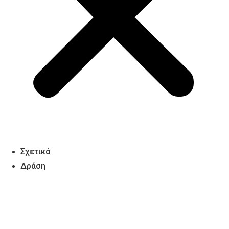
20 Νοεμβρίου, 2024
by
Foodbank Support
Σχετικά
Δράση
NEWS
Ετήσια έρευνα για τις επισιτιστικές ανάγκες
του πληθυσμού