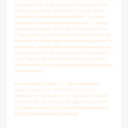
η Πρόεδρος της ΤΤ Δράμας Αλίκη Τσιαμούρα. Έγινε
εκτενή αναφορά στο ιστορικό της Ομοσπονδίας
Τραπεζών Τροφίμων Ευρώπης (FEBA – European
Food Banks Federation) με παραδείγματα ΤΤ άλλων
ευρωπαϊκών χωρών. Συζητήθηκαν τρόποι ώστε οι
ΤΤ να μπορέσουν να προσφέρουν περισσότερα στην
κοινωνία, σώζοντας περισσότερα τρόφιμα, τα οποία
μπορούν να προσφερθούν σε συνανθρώπους μας που
έχουν ανάγκη. Βασική στρατηγική είναι η επέκταση
των ΤΤ και σε άλλες κεντρικές πόλεις της χώρας,
ώστε να καλύπτονται ανάγκες σε μεγαλύτερο μέρους
του πληθυσμού.
Από την αρχή του 2020 οι ΤΤ έχουν διακινήσει
περισσότερους από 1400 τόνους προϊόντων,
ξεπερνώντας σε ένα 8μηνο την περυσινή συνολική
διακίνηση. Με την υποστήριξη περισσότερων από
120 εταιριών σε όλη την χώρα, 50.000 άνθρωποι σε
όλη την Ελλάδα δέχθηκαν βοήθεια!