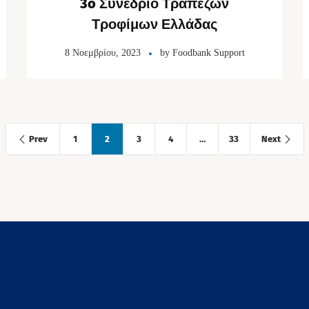
3o Συνέδριο Τραπεζών
Τροφίμων Ελλάδας
8 Νοεμβρίου, 2023
by
Foodbank Support
Prev
1
2
3
4
…
33
Next