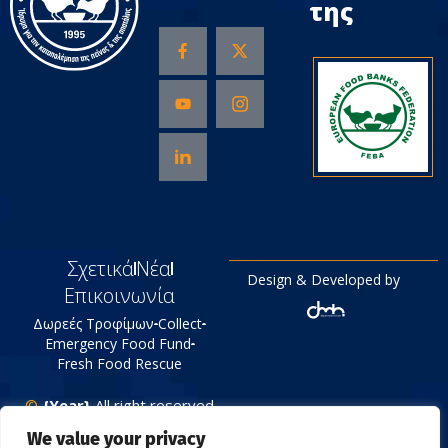
της
Σχετικά
Νέα
Design & Developed by
Επικοινωνία
Δωρεές Τροφίμων
Collect
Emergency Food Fund
Fresh Food Rescue
©
{Year}
All right reserved
Tράπεζα Τροφίμων
We value your privacy