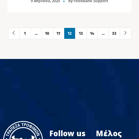
9 Απριλίου, 2020
by
Foodbank Support
1
…
10
11
12
13
14
…
33
Follow us
Μέλος