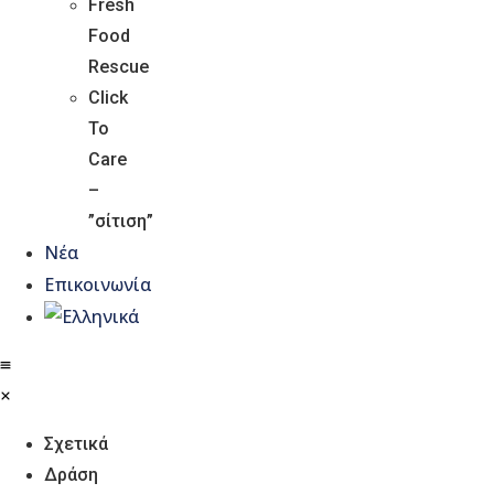
Fresh
Food
Rescue
Click
To
Care
–
”σίτιση”
Νέα
Επικοινωνία
NEWS
Άρθρο του κ.Παναγή Βουρλούμη στην
Σχετικά
«ΚΑΘΗΜΕΡΙΝΗ»: Η τιμωρία των
Δράση
κοινωφελών οργανισμών