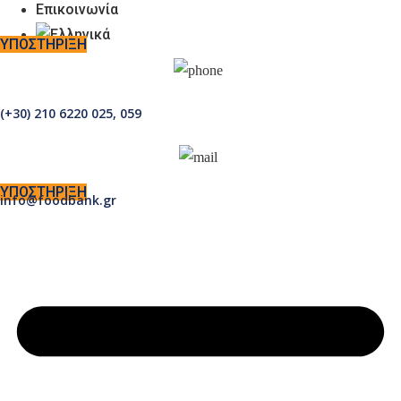
Επικοινωνία
Cookies Notice
ΥΠΟΣΤΗΡΙΞΗ
© All right reserved
{Year}
Foodbank
Δωρεές
(+30) 210 6220 025, 059
Ατομικές Δωρεές
Εταιρικές Δωρεές
ΥΠΟΣΤΗΡΙΞΗ
info@foodbank.gr
Εθελοντισμός
Χρήσιμοι Σύνδεσμοι
Link 1
Link 2
Link 3