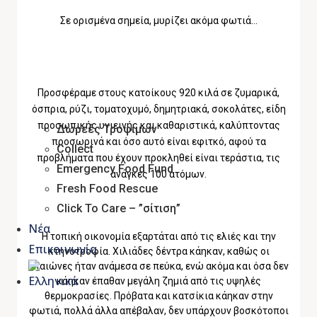
Σε ορισμένα σημεία, μυρίζει ακόμα φωτιά…
Προσφέραμε στους κατοίκους 920 κιλά σε ζυμαρικά,
όσπρια, ρύζι, τοματοχυμό, δημητριακά, σοκολάτες, είδη
προσωπικής υγιεινής και καθαριστικά, καλύπτοντας
Δωρεές Τροφίμων
προσωρινά και όσο αυτό είναι εφιτκό, αφού τα
Collect
προβλήματα που έχουν προκληθεί είναι τεράστια, τις
Emergency Food Fund
ανάγκες 100 ατόμων.
Fresh Food Rescue
Click To Care – ”σίτιση”
Νέα
Η τοπική οικονομία εξαρτάται από τις ελιές και την
Επικοινωνία
κτηνοτροφία. Χιλιάδες δέντρα κάηκαν, καθώς οι
ελαιώνες ήταν ανάμεσα σε πεύκα, ενώ ακόμα και όσα δεν
κάηκαν έπαθαν μεγάλη ζημιά από τις υψηλές
θερμοκρασίες. Πρόβατα και κατσίκια κάηκαν στην
φωτιά, πολλά άλλα απέβαλαν, δεν υπάρχουν βοσκότοποι