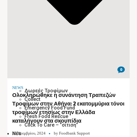
0
NEWS
Δωρεές Τροφίμων
Ολοκληρώθηκε η συνάντηση Τραπεζών
Collect
Τροφίμων στην Αθήνα: 2 εκατομμύρια τόνοι
Emergency Food Fund
τροφίμων ετησίως στην Ελλάδα
Fresh Food Rescue
καταλήγουν στα σκουπίδια
Click To Care – ”σίτιση”
Νέα
20 Νοεμβρίου, 2024
by
Foodbank Support