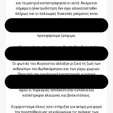
και τα μαντριά καταστράφηκαν κι αυτά. Ακόμα και
σήμερα η ηλεκτροδότηση δεν έχει αποκατασταθεί
πλήρως και οι πολύωρες διακοπές ρεύματος είναι
συχνές.
Από μέρους μας, όσο μπορούμε θα συνεχίσουμε να τους
προσφέρουμε τρόφιμα,
καθώς οι μήνες μπροστά μας θα αποδειχθούν πολύ
δύσκολοι γι’ αυτούς τους ανθρώπους.
Οι φωτιές του Αυγούστου άλλαξαν ριζικά τη ζωή των
ανθρώπων του Δωδεκάμετρου και των γύρω χωριών.
Πέρα από την οικολογική καταστροφή, η τοπική
οικονομία, που εξαρτάται σε μεγάλο βαθμό από τις ελιές
και την κτηνοτροφία, δέχθηκε ένα ισχυρότατο πλήγμα,
αφού οι πυρκαγιές αποδεκάτισαν κοπάδια και
κατέστρεψαν ελαιώνες και βοσκοτόπους.
Ευχαριστούμε όλους όσοι στήριξαν για ακόμη μια φορά
την προσπάθειά μας να καλύψουμε τις ανάγκες των