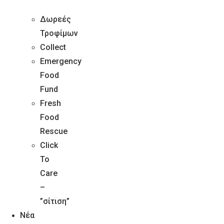
15 Νοεμβρίου, 2024
by
Foodbank Support
Δωρεές
Τροφίμων
Collect
Emergency
Food
Fund
Fresh
Food
Rescue
Click
To
Care
–
”σίτιση”
Contact
Νέα
Privacy