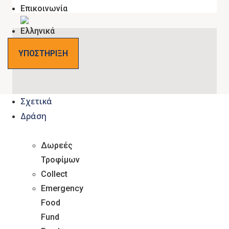
Επικοινωνία
ΥΠΟΣΤΗΡΙΞΗ
Σχετικά
Δράση
Δωρεές
Τροφίμων
Collect
NEWS
Emergency
Ετήσια έρευνα για τις επισιτιστικές ανάγκες
Food
του πληθυσμού
Fund
18 Νοεμβρίου, 2024
by
Foodbank Support