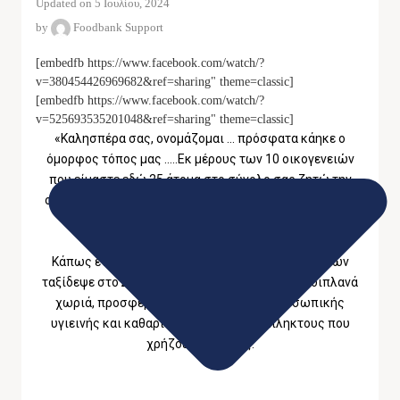
Updated on 5 Ιουλίου, 2024
by
Foodbank Support
[embedfb https://www.facebook.com/watch/?
v=380454426969682&ref=sharing" theme=classic]
[embedfb https://www.facebook.com/watch/?
v=525693535201048&ref=sharing" theme=classic]
«Καλησπέρα σας, ονομάζομαι … πρόσφατα κάηκε ο
όμορφος τόπος μας …..Εκ μέρους των 10 οικογενειών
που είμαστε εδώ 25 άτομα στο σύνολο σας ζητώ την
οποιαδήποτε προσφορά η βοήθεια…..Ευχαριστούμε εκ
των προτέρων».
Κάπως έτσι, το φορτηγάκι της Τράπεζας Τροφίμων
ταξίδεψε στο Δωδεκάμετρο Γορτυνίας και στα διπλανά
χωριά, προσφέροντας τρόφιμα, είδη προσωπικής
υγιεινής και καθαριστικά στους πυρόπληκτους που
χρήζουν βοήθειας.