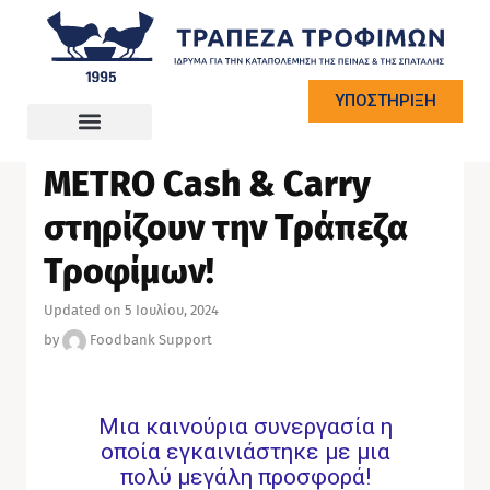
ΥΠΟΣΤΗΡΙΞΗ
NEWS
Τα My Market και τα
METRO Cash & Carry
στηρίζουν την Τράπεζα
Τροφίμων!
Updated on 5 Ιουλίου, 2024
by
Foodbank Support
Μια καινούρια συνεργασία η
οποία εγκαινιάστηκε με μια
πολύ μεγάλη προσφορά!