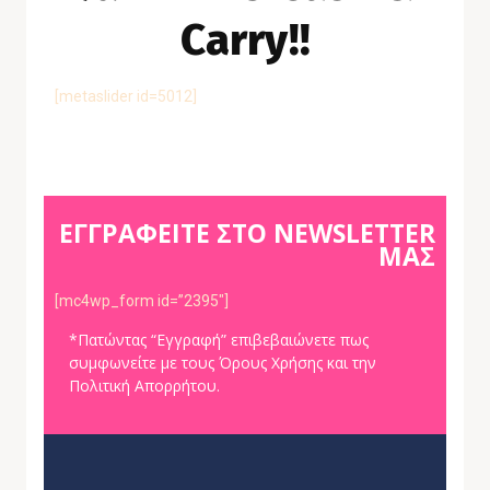
Carry
!!
[metaslider id=5012]
ΕΓΓΡΑΦΕΙΤΕ ΣΤΟ NEWSLETTER
ΜΑΣ
[mc4wp_form id=”2395″]
*Πατώντας “Εγγραφή” επιβεβαιώνετε πως
συμφωνείτε με τους Όρους Χρήσης και την
Πολιτική Απορρήτου.