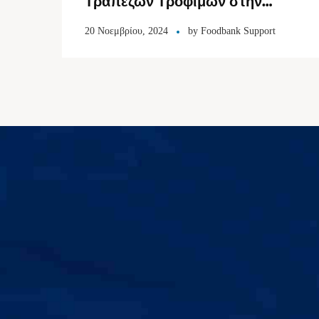
Τραπεζών Τροφίμων στην
Αθήνα: 2 εκατομμύρια τόνοι
20 Νοεμβρίου, 2024
by
Foodbank Support
τροφίμων ετησίως στην Ελλάδα
καταλήγουν στα σκουπίδια