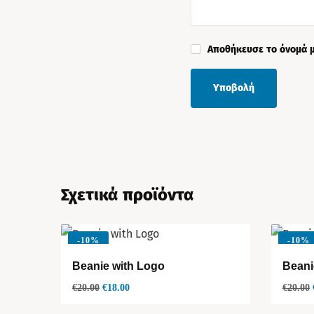
Αποθήκευσε το όνομά μ
Σχετικά προϊόντα
-
10%
-
10%
Beanie with Logo
Beani
€
20.00
€
18.00
€
20.00