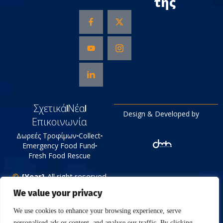
της
Σχετικά
Νέα
Design & Developed by
Επικοινωνία
Δωρεές Τροφίμων
Collect
Emergency Food Fund
Fresh Food Rescue
©
{Year}
All right reserved
Tράπεζα Τροφίμων
We value your privacy
Πολιτική Απορρήτου
We use cookies to enhance your browsing experience, serve
personalised ads or content, and analyse our traffic. By clicking