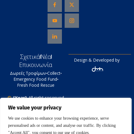
Σχετικά
Νέα
Design & Developed by
Επικοινωνία
Δωρεές Τροφίμων
Collect
Emergency Food Fund
Fresh Food Rescue
©
{Year}
All right reserved
Tράπεζα Τροφίμων
We value your privacy
Πολιτική Απορρήτου
We use cookies to enhance your browsing experience, serve
personalised ads or content, and analyse our traffic. By clicking
"Accept All", you consent to our use of cookies.