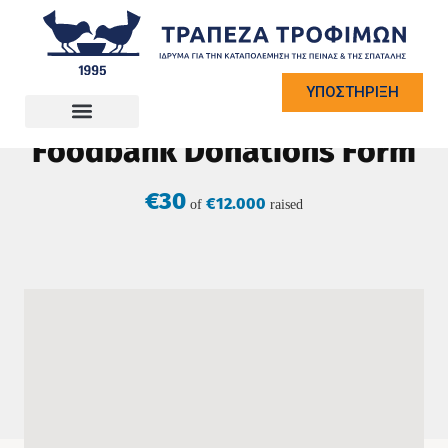
ΥΠΟΣΤΗΡΙΞΗ
10 Ιουνίου, 2024
Project In:
Foundation
Foodbank Donations Form
€30
€12.000
of
raised