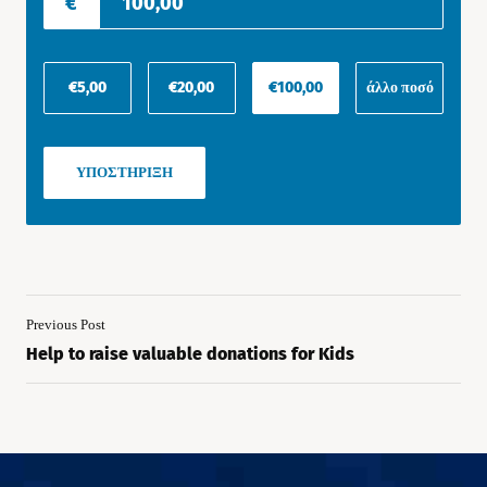
€
€5,00
€20,00
€100,00
άλλο ποσό
ΥΠΟΣΤΉΡΙΞΗ
Previous Post
Help to raise valuable donations for Kids