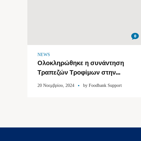
0
NEWS
Ολοκληρώθηκε η συνάντηση
Τραπεζών Τροφίμων στην
Αθήνα: 2 εκατομμύρια τόνοι
20 Νοεμβρίου, 2024
by
Foodbank Support
τροφίμων ετησίως στην Ελλάδα
καταλήγουν στα σκουπίδια