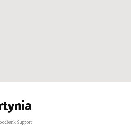
rtynia
oodbank Support