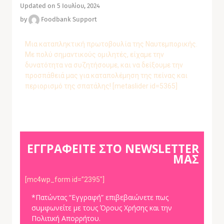
Updated on 5 Ιουλίου, 2024
by
Foodbank Support
Μια καταπληκτική πρωτοβουλία της Ναυτεμπορικής.
Με πολύ σημαντικούς ομιλητές, είχαμε την
δυνατότητα να συζητήσουμε, και να δείξουμε την
προσπάθειά μας για καταπολέμηση της πείνας και
περιορισμό της σπατάλης! [metaslider id=5365]
ΕΓΓΡΑΦΕΙΤΕ ΣΤΟ NEWSLETTER
ΜΑΣ
[mc4wp_form id=”2395″]
*Πατώντας “Εγγραφή” επιβεβαιώνετε πως
συμφωνείτε με τους Όρους Χρήσης και την
Πολιτική Απορρήτου.