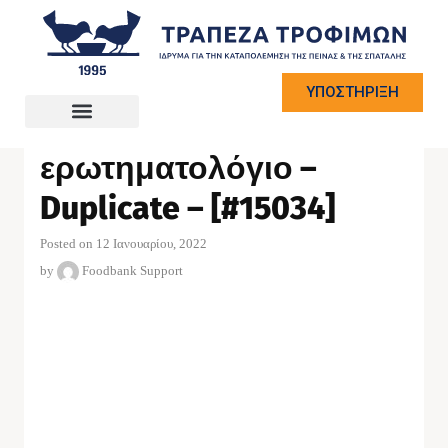
ΥΠΟΣΤΗΡΙΞΗ
-
EFF TIMA –
ερωτηματολόγιο –
Duplicate – [#15034]
Posted on 12 Ιανουαρίου, 2022
by
Foodbank Support