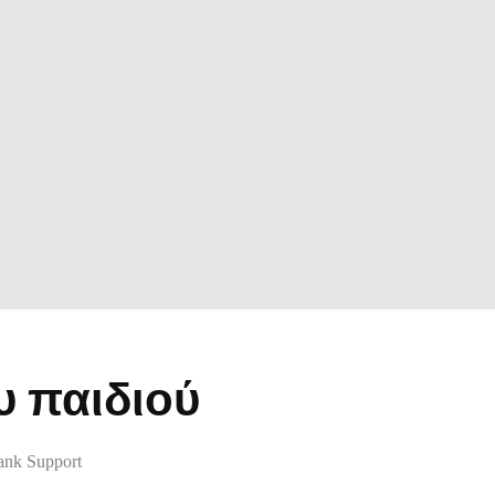
υ παιδιού
nk Support