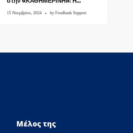
στην «ΚΑΘΗΜΕΡΙΝΗ»: Η
τιμωρία των κοινωφελών
15 Νοεμβρίου, 2024
by
Foodbank Support
οργανισμών
Μέλος της