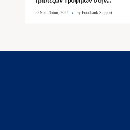
Τραπεζών Τροφίμων στην
Αθήνα: 2 εκατομμύρια τόνοι
20 Νοεμβρίου, 2024
by
Foodbank Support
τροφίμων ετησίως στην Ελλάδα
καταλήγουν στα σκουπίδια