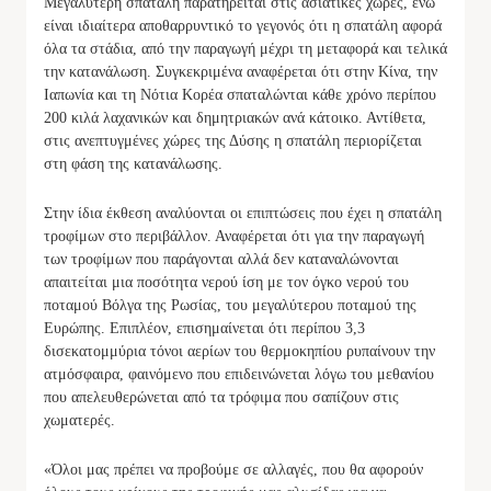
Μεγαλύτερη σπατάλη παρατηρείται στις ασιατικές χώρες, ενώ
είναι ιδιαίτερα αποθαρρυντικό το γεγονός ότι η σπατάλη αφορά
όλα τα στάδια, από την παραγωγή μέχρι τη μεταφορά και τελικά
την κατανάλωση. Συγκεκριμένα αναφέρεται ότι στην Κίνα, την
Ιαπωνία και τη Νότια Κορέα σπαταλώνται κάθε χρόνο περίπου
200 κιλά λαχανικών και δημητριακών ανά κάτοικο. Αντίθετα,
στις ανεπτυγμένες χώρες της Δύσης η σπατάλη περιορίζεται
στη φάση της κατανάλωσης.
Στην ίδια έκθεση αναλύονται οι επιπτώσεις που έχει η σπατάλη
τροφίμων στο περιβάλλον. Αναφέρεται ότι για την παραγωγή
των τροφίμων που παράγονται αλλά δεν καταναλώνονται
απαιτείται μια ποσότητα νερού ίση με τον όγκο νερού του
ποταμού Βόλγα της Ρωσίας, του μεγαλύτερου ποταμού της
Ευρώπης. Επιπλέον, επισημαίνεται ότι περίπου 3,3
δισεκατομμύρια τόνοι αερίων του θερμοκηπίου ρυπαίνουν την
ατμόσφαιρα, φαινόμενο που επιδεινώνεται λόγω του μεθανίου
που απελευθερώνεται από τα τρόφιμα που σαπίζουν στις
χωματερές.
«Όλοι μας πρέπει να προβούμε σε αλλαγές, που θα αφορούν